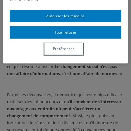
copernicienne ou les mouvements #MeToo et
#BlackLiveMatter, le printemps arabe et bien d’autres.
Autoriser les témoins
D’entrée, il affirme que le changement de comportement
Tout refuser
ne s’effectue pas comme un virus où le seul contact avec
une information serait suffisant. Pour modifier un
Préférences
comportement, il ne suffit pas de propager des
informations, il faut changer les croyances et les valeurs,
ce qu’il résume ainsi :
« Le changement social n’est pas
une affaire d’informations, c’est une affaire de normes. »
Parmi ses découvertes, il démontre qu’il est moins efficace
d’utiliser des influenceurs et qu’
il convient de s’intéresser
davantage aux endroits où peut s’accélérer un
changement de comportement.
Ainsi, le plus puissant
indicateur de réussite de l’activisme est qu’il déborde de
son noyau central de personnes déjà convaincues pour