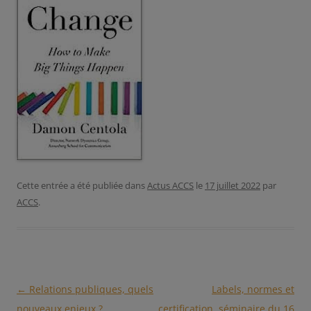
Cette entrée a été publiée dans
Actus ACCS
le
17 juillet 2022
par
ACCS
.
Navigation
←
Relations publiques, quels
Labels, normes et
des
nouveaux enjeux ?
certification, séminaire du 16