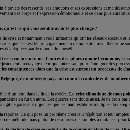
 à travers des ressentis, ses émotions et ses expressions et manifesta
ment des corps et l’expression émotionnelle et ce dans plusieurs situati
, qu’est-ce qui vous semble avoir le plus changé ?
de crise et notamment avec l’influence qu’ont les réseaux sociaux et l
 crois que cela est lié principalement au manque de travail théorique su
les développées par le monde du conseil.
st très structurant dans d’autres disciplines comme l’économie, les s
nir justement un étayage théorique intéressant pour témoigner des proces
e les conséquences alors que la crise est surtout un processus de c
n Belgique, de nombreux pays ont connu la canicule et de nombreux 
ne d’un pont dans le lit de la rivière.
La crise climatique de mon poin
a pandémie en fut un autre. Les guerres sans doute aussi. Je ne crois pas
 s’agit de parer aux urgences que les manifestations multiples du dérègl
 la réponse. Ce qui pose un problème c’est leur répétition et leur ampleu
tion de méthode mais plutôt de ressources disponibles à mobiliser pour f
, la gestion de crise se réduit à de la communication de crise. Que