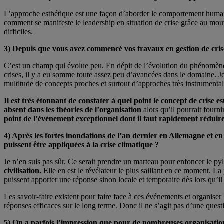
L’approche esthétique est une façon d’aborder le comportement humain
comment se manifeste le leadership en situation de crise grâce au mouve
difficiles.
3) Depuis que vous avez commencé vos travaux en gestion de crise
C’est un champ qui évolue peu. En dépit de l’évolution du phénomène 
crises, il y a eu somme toute assez peu d’avancées dans le domaine. Je
multitude de concepts proches et surtout d’approches très instrumenta
Il est très étonnant de constater à quel point le concept de crise e
absent dans les théories de l’organisation
alors qu’il pourrait four
point de l’événement exceptionnel dont il faut rapidement réduir
4) Après les fortes inondations de l’an dernier en Allemagne et e
puissent être appliquées à la crise climatique ?
Je n’en suis pas sûr. Ce serait prendre un marteau pour enfoncer le pylô
civilisation.
Elle en est le révélateur le plus saillant en ce moment. L
puissent apporter une réponse sinon locale et temporaire dès lors qu’il
Les savoir-faire existent pour faire face à ces événements et organiser
réponses efficaces sur le long terme. Donc il ne s’agit pas d’une ques
5) On a parfois l’impression que pour de nombreuses organisations