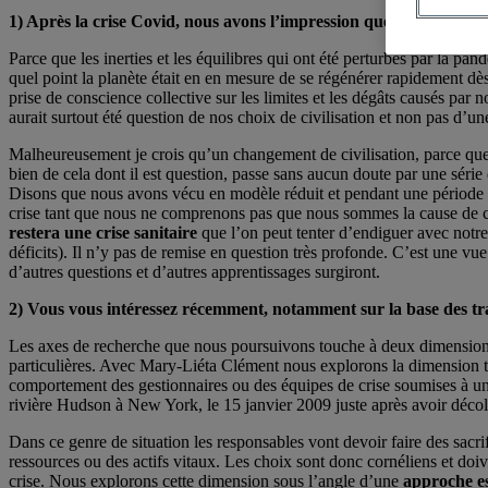
1) Après la crise Covid, nous avons l’impression que les choses 
Parce que les inerties et les équilibres qui ont été perturbés par la 
quel point la planète était en en mesure de se régénérer rapidement d
prise de conscience collective sur les limites et les dégâts causés pa
aurait surtout été question de nos choix de civilisation et non pas d’
Malheureusement je crois qu’un changement de civilisation, parce que
bien de cela dont il est question, passe sans aucun doute par une série 
Disons que nous avons vécu en modèle réduit et pendant une période cour
crise tant que nous ne comprenons pas que nous sommes la cause de c
restera une crise sanitaire
que l’on peut tenter d’endiguer avec notre 
déficits). Il n’y pas de remise en question très profonde. C’est une vu
d’autres questions et d’autres apprentissages surgiront.
2) Vous vous intéressez récemment, notamment sur la base des tra
Les axes de recherche que nous poursuivons touche à deux dimensio
particulières. Avec Mary-Liéta Clément nous explorons la dimension 
comportement des gestionnaires ou des équipes de crise soumises à un 
rivière Hudson à New York, le 15 janvier 2009 juste après avoir décollé
Dans ce genre de situation les responsables vont devoir faire des sacri
ressources ou des actifs vitaux. Les choix sont donc cornéliens et doive
crise. Nous explorons cette dimension sous l’angle d’une
approche es