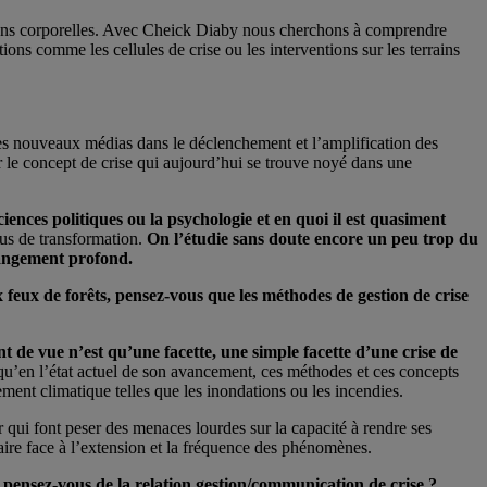
tions corporelles. Avec Cheick Diaby nous cherchons à comprendre
ons comme les cellules de crise ou les interventions sur les terrains
es nouveaux médias dans le déclenchement et l’amplification des
r le concept de crise qui aujourd’hui se trouve noyé dans une
ciences politiques ou la psychologie et en quoi il est quasiment
sus de transformation.
On l’étudie sans doute encore un peu trop du
hangement profond.
feux de forêts, pensez-vous que les méthodes de gestion de crise
t de vue n’est qu’une facette, une simple facette d’une crise de
 qu’en l’état actuel de son avancement, ces méthodes et ces concepts
ement climatique telles que les inondations ou les incendies.
r qui font peser des menaces lourdes sur la capacité à rendre ses
aire face à l’extension et la fréquence des phénomènes.
 pensez-vous de la relation gestion/communication de crise ?