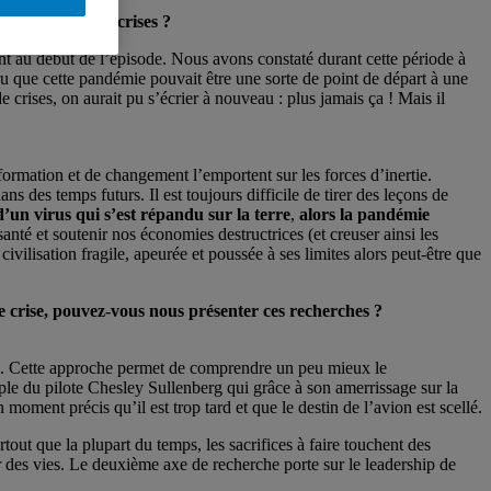
 les leçons des crises ?
ent au début de l’épisode. Nous avons constaté durant cette période à
u que cette pandémie pouvait être une sorte de point de départ à une
crises, on aurait pu s’écrier à nouveau : plus jamais ça ! Mais il
sformation et de changement l’emportent sur les forces d’inertie.
 des temps futurs. Il est toujours difficile de tirer des leçons de
d’un virus qui s’est répandu sur la terre
,
alors la pandémie
nté et soutenir nos économies destructrices (et creuser ainsi les
vilisation fragile, apeurée et poussée à ses limites alors peut-être que
e crise, pouvez-vous nous présenter ces recherches ?
. Cette approche permet de comprendre un peu mieux le
le du pilote Chesley Sullenberg qui grâce à son amerrissage sur la
oment précis qu’il est trop tard et que le destin de l’avion est scellé.
out que la plupart du temps, les sacrifices à faire touchent des
ier des vies. Le deuxième axe de recherche porte sur le leadership de