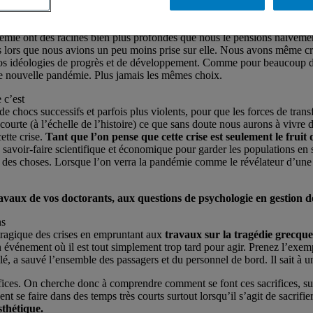
redeviennent comme avant, pourquoi sommes-nous incapables de tirer
pandémie ont des racines bien plus profondes que nous le pensions naïvem
ès lors que nous avions un peu moins prise sur elle. Nous avons même cr
r nos idéologies de progrès et de développement. Comme pour beaucoup de 
une nouvelle pandémie. Plus jamais les mêmes choix.
 c’est
de chocs successifs et parfois plus violents, pour que les forces de tran
te (à l’échelle de l’histoire) ce que sans doute nous aurons à vivre dans
ette crise.
Tant que l’on pense que cette crise est seulement le fruit 
savoir-faire scientifique et économique pour garder les populations en sa
e des choses. Lorsque l’on verra la pandémie comme le révélateur d’une ci
vaux de vos doctorants, aux questions de psychologie en gestion d
ns
tragique des crises en empruntant aux
travaux sur la tragédie grecque
événement où il est tout simplement trop tard pour agir. Prenez l’exemp
, a sauvé l’ensemble des passagers et du personnel de bord. Il sait à un m
fices. On cherche donc à comprendre comment se font ces sacrifices, surt
nt se faire dans des temps très courts surtout lorsqu’il s’agit de sacrif
thétique.