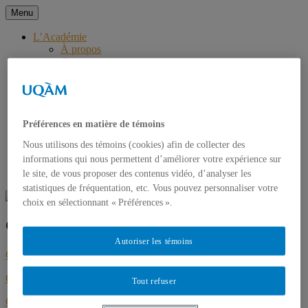
Aller
Menu
au
Académie des Controverses et
contenu
L’Académie
À propos
de la Communication Sensible
Gouvernance
Conseil Scientifique
Conseil d’Administration
Comité d’Orientation
Événements
Actus ACCS
Préférences en matière de témoins
Questions à
Nous utilisons des témoins (cookies) afin de collecter des
Partenaires
informations qui nous permettent d’améliorer votre expérience sur
Nous joindre
English
le site, de vous proposer des contenus vidéo, d’analyser les
statistiques de fréquentation, etc. Vous pouvez personnaliser votre
choix en sélectionnant « Préférences ».
Gouvernance
Autoriser les témoins
Conseil Scientifique
Conseil d’Administration
Tout refuser
Comité d’Orientation