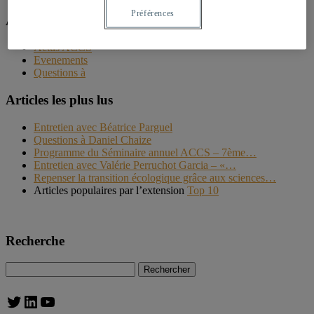
Préférences
Accès rapide
Actus ACCS
Evenements
Questions à
Articles les plus lus
Entretien avec Béatrice Parguel
Questions à Daniel Chaize
Programme du Séminaire annuel ACCS – 7ème…
Entretien avec Valérie Perruchot Garcia – «…
Repenser la transition écologique grâce aux sciences…
Articles populaires par l’extension
Top 10
Recherche
Rechercher :
Twitter
LinkedIn
YouTube