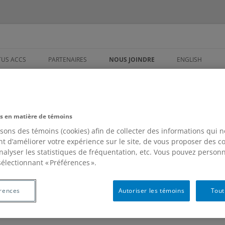
overses et de la Communication S
TUS ACCS
PARTENAIRES
NOUS JOINDRE
ENGLISH
UESTIONS À
 SCIENTIFIQUE
s en matière de témoins
 D’ADMINISTRATION
isons des témoins (cookies) afin de collecter des informations qui 
t d’améliorer votre expérience sur le site, de vous proposer des 
D’ORIENTATION
analyser les statistiques de fréquentation, etc. Vous pouvez personn
sélectionnant « Préférences ».
rences
Autoriser les témoins
Tout