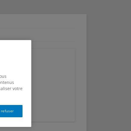
ensible
nous
contenus
aliser votre
 refuser