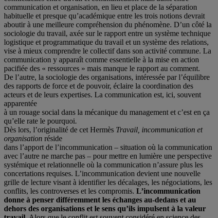
communication et organisation, en lieu et place de la séparation
habituelle et presque qu’académique entre les trois notions devrait
aboutir à une meilleure compréhension du phénomène. D’un côté la
sociologie du travail, axée sur le rapport entre un système technique
logistique et programmatique du travail et un système des relations,
vise à mieux comprendre le collectif dans son activité commune. La
communication y apparaît comme essentielle à la mise en action
pacifiée des « ressources » mais manque le rapport au comment.
De l’autre, la sociologie des organisations, intéressée par l’équilibre
des rapports de force et de pouvoir, éclaire la coordination des
acteurs et de leurs expertises. La communication est, ici, souvent
apparentée
à un rouage social dans la mécanique du management et c’est en ça
qu’elle rate le pourquoi.
Dès lors, l’originalité de cet Hermès
Travail, incommunication et
organisation
réside
dans l’apport de l’incommunication – situation où la communication
avec l’autre ne marche pas – pour mettre en lumière une perspective
systémique et relationnelle où la communication n’assure plus les
concertations requises. L’incommunication devient une nouvelle
grille de lecture visant à identifier les décalages, les négociations, les
conflits, les controverses et les compromis.
L’incommunication
donne à penser différemment les échanges au-dedans et au
dehors des organisations et le sens qu’ils impulsent à la valeur
travail
. Alors que le conflit est souvent considéré en science des