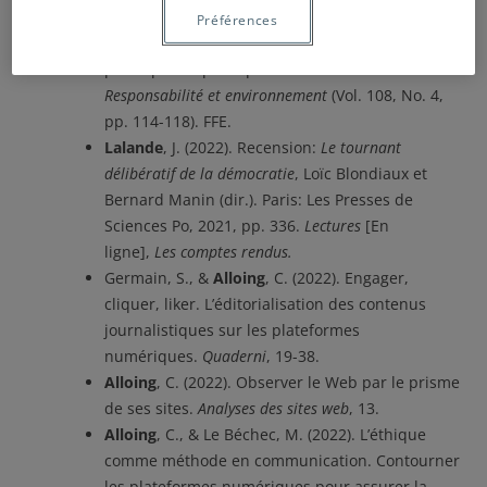
(2022). L’acceptabilité sociale des mesures
Préférences
sanitaires: retour sur l’impératif de la
participation publique. In
Annales des Mines-
Responsabilité et environnement
(Vol. 108, No. 4,
pp. 114-118). FFE.
Lalande
, J. (2022). Recension:
Le tournant
délibératif de la démocratie
, Loïc Blondiaux et
Bernard Manin (dir.). Paris: Les Presses de
Sciences Po, 2021, pp. 336.
Lectures
[En
ligne],
Les comptes rendus.
Germain, S., &
Alloing
, C. (2022). Engager,
cliquer, liker. L’éditorialisation des contenus
journalistiques sur les plateformes
numériques.
Quaderni
, 19-38.
Alloing
, C. (2022). Observer le Web par le prisme
de ses sites.
Analyses des sites web
, 13.
Alloing
, C., & Le Béchec, M. (2022). L’éthique
comme méthode en communication. Contourner
les plateformes numériques pour assurer la