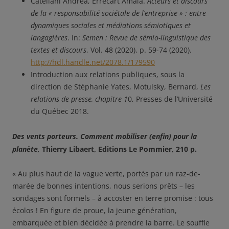
Catellani Andrea, Errecart Amaia.
Acteurs et discours
de la « responsabilité sociétale de l’entreprise » : entre
dynamiques sociales et médiations sémiotiques et
langagières
. In:
Semen : Revue de sémio-linguistique des
textes et discours
, Vol. 48 (2020), p. 59-74 (2020).
http://hdl.handle.net/2078.1/179590
Introduction aux relations publiques, sous la
direction de Stéphanie Yates, Motulsky, Bernard,
Les
relations de presse, chapitre 1
0, Presses de l’Université
du Québec 2018.
Des vents porteurs. Comment mobiliser (enfin) pour la
planète,
Thierry Libaert,
Editions Le Pommier, 210 p.
« Au plus haut de la vague verte, portés par un raz-de-
marée de bonnes intentions, nous serions prêts – les
sondages sont formels – à accoster en terre promise : tous
écolos ! En figure de proue, la jeune génération,
embarquée et bien décidée à prendre la barre. Le souffle