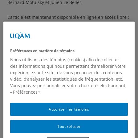
Bernard Motulsky et Julien Le Beller.
L’article est maintenant disponible en ligne en accès libre :
https://www.emerald.com/…/10.1108/DPM-09-2022-
0190/full/html
Par ailleurs, et parmi nos membres travaillant au
Préférences en matière de témoins
LABFLUENS (UQAM)
Nous utilisons des témoins (cookies) afin de collecter
des informations qui nous permettent d’améliorer votre
Yates
, Stéphanie et Turgeon, Alexandra. (2022).
expérience sur le site, de vous proposer des contenus
« Les portes tournantes entre les think tanks,
vidéo, d’analyser les statistiques de fréquentation, etc.
l’administration publique et les partis politiques:
Vous pouvez personnaliser votre choix en sélectionnant
la légitimité par la proximité? ».
Politique et
« Préférences ».
Sociétés
41 (3).
Yates
, Stéphanie. (2022). « National-Local
Autoriser les témoins
Messaging ». Dans Alex Marland et Thierry
Giasson,
Inside the Local Campaign
(p. 285-306).
Tout refuser
Vancouver : UBC Press.
Friser, A., Arpin, M. L., Gendron, C., &
Yates
, S.