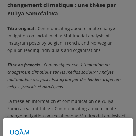
changement climatique : une thèse par
Yuliya Samofalova
Titre original :
Communicating about climate change
mitigation on social media: Multimodal analysis of
Instagram posts by Belgian, French, and Norwegian
opinion leading individuals and organizations
Titre en français :
Communiquer sur l’atténuation du
changement climatique sur les médias sociaux : Analyse
multimodale des posts Instagram par des leaders d’opinion
belges, français et norvégiens
La thèse en Information et communication de Yuliya
Samofalova, intitulée « Communicating about climate
change mitigation on social media: Multimodal analysis of
Instagram posts by Belgian, French, and Norwegian
opinion leading individuals and organizations » sera