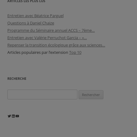
ARTICLES LES PLUS LUS
Entretien avec Béatrice Parguel
Questions à Daniel Chaize
Programme du Séminaire annuel ACCS – 7ème…
Entretien avec Valérie Perruchot Garcia – «…
Repenser la transition écologique grâce aux sciences…
Articles populaires par l’extension
Top 10
RECHERCHE
Rechercher :
Twitter
LinkedIn
YouTube