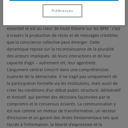
épistémique qui met en évidence le rôle structurant de la
communication dans la promotion de la connaissance, la
Préférences
sensibilisation du public et l’engagement citoyen dans la
gouvernance globale. L’information constitue ici un levier
essentiel et est au cœur de toute théorie sur les BPM : c’est
à travers la production de récits et de messages crédibles
que la conscience collective peut émerger. Cette
dynamique repose sur la reconnaissance de la pluralité
des acteurs impliqués, de leurs interactions et de leur
capacité d’agir – autrement dit, leur agentivité.
L’argument central s’inscrit dans une compréhension
nuancée de la démocratie. Il ne s’agit pas uniquement de
la participation formelle via les institutions, mais aussi de
créer les conditions d’un débat public structuré, délibératif
et évolutif, qui permet des décisions façonnées par le
compromis et le consensus éclairés. La communication y
est vue comme un moteur de transformation, un vecteur
d’inclusion et un garant des droits fondamentaux tels que
l’accès à l’information, la liberté d’expression et la