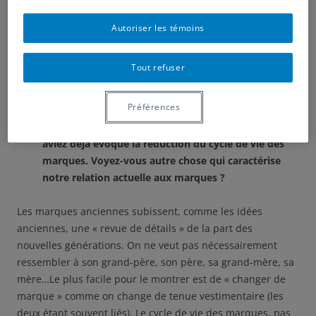
candidats. Lors d’élections, le citoyen a le choix et se
comporte, quelquefois, comme un consommateur, allant
Autoriser les témoins
au plus séduisant…Les idéologies, les grandes idées
peuvent également être apparentées à la logique de
Tout refuser
marques auxquelles certains consacrent temps et argent
pour les soutenir ou les combattre.
Préférences
Comme évolution sur la relation aux marques, vous
aviez déjà évoqué la réduction du cycle de vie des
marques. Voyez-vous autre chose qui caractérise
notre relation actuelle aux marques ?
Les marques anciennes subissent, comme les idées
anciennes, une « revue de détails » de la part des
nouvelles générations. On ne veut pas nécessairement
ressembler à son grand-père, son père, sa grand-mère, sa
mère…Le plus facile pour le montrer est de « changer de
marque » comme on change de tenue vestimentaire (les
deux étant souvent liés). Le cycle de vie des marques, pas