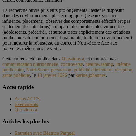
La recherche ouvre plusieurs prolongements : tester le dispositif
dans des environnements plus écologiques (réseaux sociaux,
influence, placement), observer des comportements effectifs (et pas
seulement des intentions), comparer des publics plus vulnérables
(adolescents, précarité), et surtout tester explicitement des créations
publicitaires de contournement (naturalité, tradition, environnement)
pour mesurer la robustesse du correctif Nutri-Score face aux
nouvelles rhétoriques de vertu.
Cette entrée a été publiée dans
Questions à
, et marquée avec
communication nutritionnelle
,
controverse
,
healthwashing
,
littératie
publicitaire
,
Nutri-Score
,
persuasion
,
publicité alimentaire
,
réception
,
sante publique
, le
18 janvier 2026
par
karine.johannes
.
Accès rapide
Actus ACCS
Evenements
Questions à
Articles les plus lus
Entretien avec Béatrice Parguel