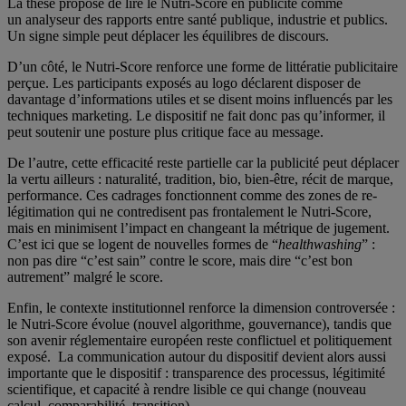
La thèse propose de lire le Nutri-Score en publicité comme
un analyseur des rapports entre santé publique, industrie et publics.
Un signe simple peut déplacer les équilibres de discours.
D’un côté, le Nutri-Score renforce une forme de littératie publicitaire
perçue. Les participants exposés au logo déclarent disposer de
davantage d’informations utiles et se disent moins influencés par les
techniques marketing. Le dispositif ne fait donc pas qu’informer, il
peut soutenir une posture plus critique face au message.
De l’autre, cette efficacité reste partielle car la publicité peut déplacer
la vertu ailleurs : naturalité, tradition, bio, bien-être, récit de marque,
performance. Ces cadrages fonctionnent comme des zones de re-
légitimation qui ne contredisent pas frontalement le Nutri-Score,
mais en minimisent l’impact en changeant la métrique de jugement.
C’est ici que se logent de nouvelles formes de “
healthwashing
” :
non pas dire “c’est sain” contre le score, mais dire “c’est bon
autrement” malgré le score.
Enfin, le contexte institutionnel renforce la dimension controversée :
le Nutri-Score évolue (nouvel algorithme, gouvernance), tandis que
son avenir réglementaire européen reste conflictuel et politiquement
exposé. La communication autour du dispositif devient alors aussi
importante que le dispositif : transparence des processus, légitimité
scientifique, et capacité à rendre lisible ce qui change (nouveau
calcul, comparabilité, transition).