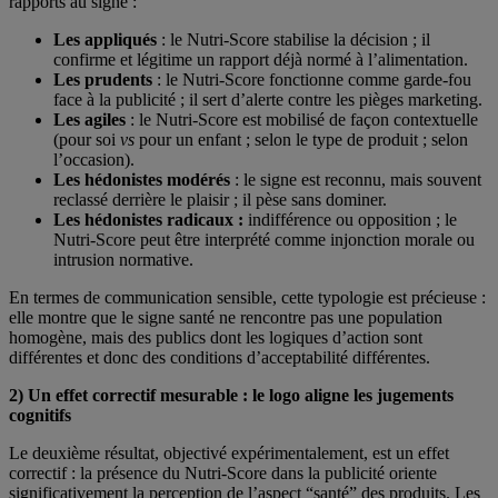
rapports au signe :
Les appliqués
: le Nutri-Score stabilise la décision ; il
confirme et légitime un rapport déjà normé à l’alimentation.
Les prudents
: le Nutri-Score fonctionne comme garde-fou
face à la publicité ; il sert d’alerte contre les pièges marketing.
Les agiles
: le Nutri-Score est mobilisé de façon contextuelle
(pour soi
vs
pour un enfant ; selon le type de produit ; selon
l’occasion).
Les hédonistes modérés
: le signe est reconnu, mais souvent
reclassé derrière le plaisir ; il pèse sans dominer.
Les hédonistes radicaux :
indifférence ou opposition ; le
Nutri-Score peut être interprété comme injonction morale ou
intrusion normative.
En termes de communication sensible, cette typologie est précieuse :
elle montre que le signe santé ne rencontre pas une population
homogène, mais des publics dont les logiques d’action sont
différentes et donc des conditions d’acceptabilité différentes.
2) Un effet correctif mesurable : le logo aligne les jugements
cognitifs
Le deuxième résultat, objectivé expérimentalement, est un effet
correctif : la présence du Nutri-Score dans la publicité oriente
significativement la perception de l’aspect “santé” des produits. Les