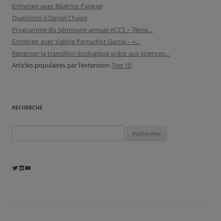
Entretien avec Béatrice Parguel
Questions à Daniel Chaize
Programme du Séminaire annuel ACCS – 7ème…
Entretien avec Valérie Perruchot Garcia – «…
Repenser la transition écologique grâce aux sciences…
Articles populaires par l’extension
Top 10
RECHERCHE
Rechercher :
Twitter
LinkedIn
YouTube