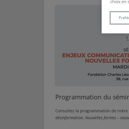
choix en 
Préfé
Programmation du sémin
Consultez la programmation de notre 
désinformation. Nouvelles formes – nouv