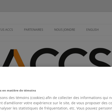
overses et de la Communication S
TUS ACCS
PARTENAIRES
NOUS JOINDRE
ENGLISH
UESTIONS À
 SCIENTIFIQUE
 D’ADMINISTRATION
D’ORIENTATION
s en matière de témoins
isons des témoins (cookies) afin de collecter des informations qui 
t d’améliorer votre expérience sur le site, de vous proposer des 
analyser les statistiques de fréquentation, etc. Vous pouvez personn