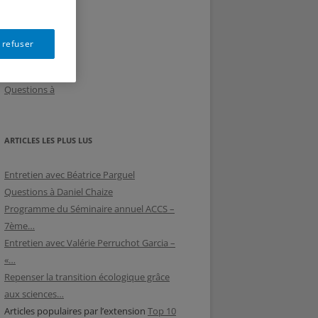
ACCÈS RAPIDE
 refuser
Actus ACCS
Evenements
Questions à
ARTICLES LES PLUS LUS
Entretien avec Béatrice Parguel
Questions à Daniel Chaize
Programme du Séminaire annuel ACCS –
7ème…
Entretien avec Valérie Perruchot Garcia –
«…
Repenser la transition écologique grâce
aux sciences…
Articles populaires par l’extension
Top 10