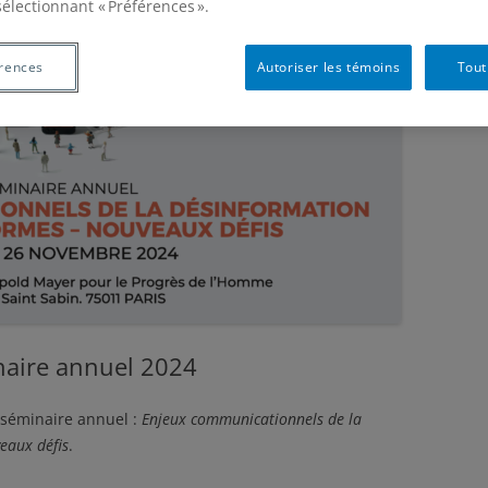
sélectionnant « Préférences ».
rences
Autoriser les témoins
Tout
aire annuel 2024
séminaire annuel :
Enjeux communicationnels de la
eaux défis
.