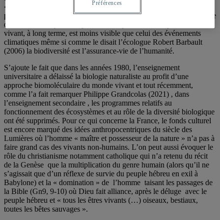
Préférences
« diversité du vivant » de la transition écologique est moins
perceptible tant à l’opinion publique qu’aux décideurs à la différence
du volet climatique. L’impact de la disparition d’une part du monde
vivant, à long terme, est moins visible que celui des événements
climatiques même si comme le disait l’écologue Robert Barbault
(2006) la biodiversité est l’assurance-vie de l’humanité.
S’ajoute le fait que dans les années 1980, l’enseignement
universitaire a délaissé la biologie naturaliste au profit d’une
approche biomoléculaire du monde vivant et tout récemment,
comme l’a fait remarquer Philippe Grandcolas (2021) , dans
l’enseignement secondaire , les programmes relatifs au
fonctionnement des écosystèmes et au rôle de la diversité biologique
ont été supprimés. Pour ce qui concerne la France, le fonds culturel
est encore marqué des idées anthropocentriques du siècle des
Lumières où l’homme « maître et possesseur de la nature » n’a pas à
faire grand cas des vivants non-humains. L’on peut aussi évoquer le
rôle du christianisme notamment catholique qui n’a retenu du récit
de la Genèse que la multiplication du genre humain (alors qu’il ne
s’agissait que d’un réflexe de survie du peuple hébreu en exil à
Babylone) et la « domination » de l’homme taisant les passages de
la Bible (Gn9, 9-10) où Dieu fait alliance, après le déluge avec le
peuple hébreu et « tous les êtres vivants (…) oiseaux, bestiaux,
toutes les bêtes sauvages ».