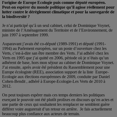
l’origine de Europe Ecologie puis comme député européen.
Peut-on espérer du monde politique qu’il agisse réellement pour
lutter contre le dérèglement climatique et pour la sauvegarde de
la biodiversité ?
Je n’ai participé qu’à un seul cabinet, celui de Dominique Voynet,
ministre de l’Aménagement du Territoire et de l’Environnement, de
juin 1997 à septembre 1999.
Auparavant j’avais été co-député (1989-1991) et député (1991-
1994) au Parlement européen, sur un poste d’ouverture chez les
Verts, c’est-à-dire san être membre des Verts. J’ai adhéré chez les
Verts en 1995 que j’ai quitté en 2006, période où je n’étais qu’un
adhérent de base, hors mon séjour au cabinet de Dominique Voynet.
J’ai ensuite, après avoir été président du Rassemblement pour une
Europe écologiste (REE), association support de la liste Europe-
Ecologie aux élections européennes de 2009, conduite par Daniel
Cohen-Bendit , adhéré à Europe-Ecologie-Les Verts de 2010 à
2012.
On peut toujours espérer mais ces temps derniers les politiques
exerçant le pouvoir ont été plutôt prolixes en discours qu’en actes et
une partie de ceux qui souhaitent les remplacer ne semblent guère
différer voire augurerait d’un retour en arrière. Je fais actuellement
beaucoup plus confiance aux acteurs de terrain.