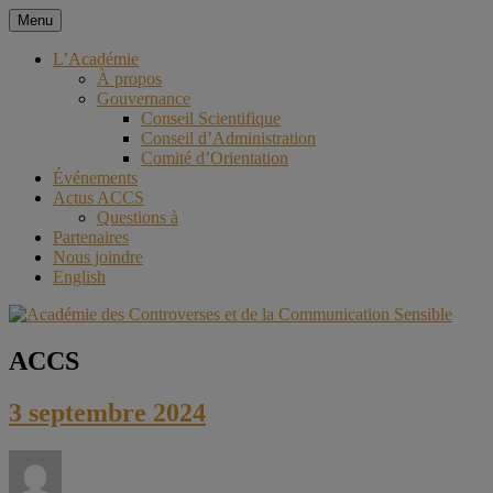
Aller
Menu
au
Académie des Controverses et
contenu
L’Académie
À propos
de la Communication Sensible
Gouvernance
Conseil Scientifique
Conseil d’Administration
Comité d’Orientation
Événements
Actus ACCS
Questions à
Partenaires
Nous joindre
English
ACCS
3 septembre 2024