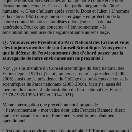
laquelle nous sommes sensibles du fait de notre culture et de notre
formation intellectuelle. Car cela fait partie intégrante de l’âme
humaine. ». C’est d’ailleurs après avoir lu Dorst et Julien ( L’homme
et la nature, 1965) que je me suis « engagé » en protection de la
nature comme bien des naturalistes (alors jeunes …) de ma
génération. Pour ce qui concerne « l’environnement » la
sensibilisation peut user de l’argument santé au sens large.
Q : Vous avez été Président du Parc National des Ecrins et vous
êtes toujours membre de son Conseil Scientifique. Vous pensez
que la défense de l’environnement doit d’abord passer par la
sauvegarde de notre environnement de proximité ?
Non , je suis membre du Conseil scientifique du Parc national des
Ecrins depuis 1979 et j’en ai , un temps, assuré la présidence (2002-
2006) ainsi que ,la présidence du Collège des présidents de conseils
scientifiques de Parcs nationaux (2005-2006). Mais j’ai aussi été
membre du Conseil d’administration du Parc national des Ecrins
(1978-1989/1995-1997 et 2014-2021).
Même interrogation que précédemment à propos de
« l’environnement » mot valise dont jadis François Ramade disait
que ne reposant sur aucun fondement scientifique il était peu
opérationnel.
C’est quoi mon environnement de proximité ? L’Europe, par rapport