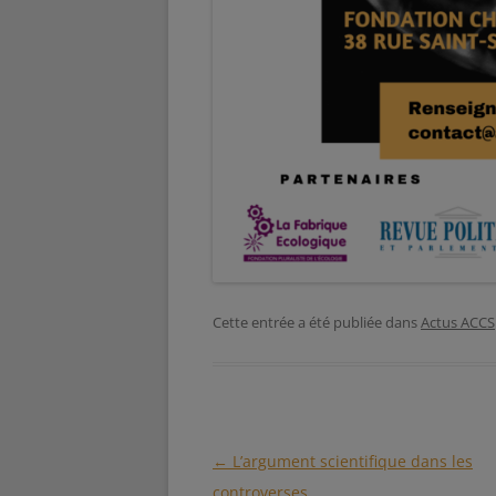
Cette entrée a été publiée dans
Actus ACCS
Navigation
←
L’argument scientifique dans les
des
controverses.