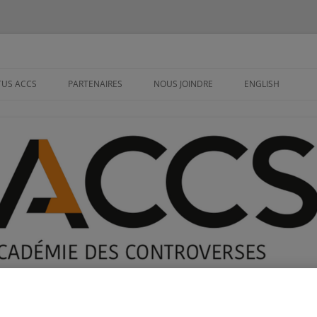
overses et de la Communication S
TUS ACCS
PARTENAIRES
NOUS JOINDRE
ENGLISH
UESTIONS À
 SCIENTIFIQUE
 D’ADMINISTRATION
D’ORIENTATION