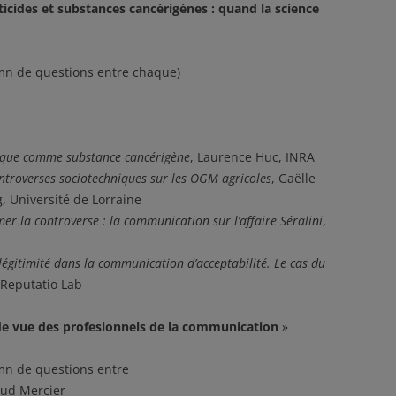
icides et substances cancérigènes : quand la science
mn de questions entre chaque)
imique comme substance cancérigène
, Laurence Huc, INRA
ontroverses sociotechniques sur les OGM agricoles
, Gaëlle
g, Université de Lorraine
mer la controverse : la communication sur l’affaire Séralini
,
légitimité dans la communication d’acceptabilité. Le cas du
 Reputatio Lab
de vue des profesionnels de la communication
»
mn de questions entre
 Mercier