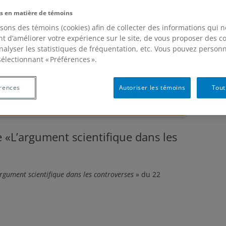
s en matière de témoins
isons des témoins (cookies) afin de collecter des informations qui 
t d’améliorer votre expérience sur le site, de vous proposer des 
analyser les statistiques de fréquentation, etc. Vous pouvez personn
sélectionnant « Préférences ».
rences
Autoriser les témoins
Tout
«L’argument scientifique dans les
argument scientifique dans les controverses
» du 22