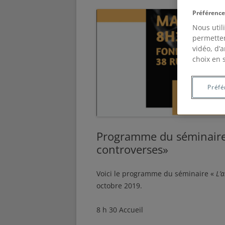
Préférence
Nous util
permetten
vidéo, d’
choix en 
Préfé
Programme du séminaire 
controverses»
Voici le programme du séminaire «
L’
octobre 2019.
8 h 30 Accueil