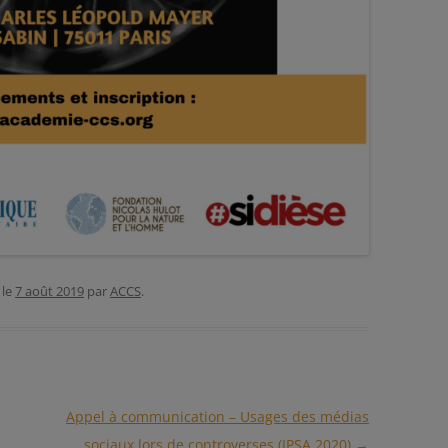
le
7 août 2019
par
ACCS
.
Appel à communication – Usages des médias
sociaux lors de controverses (IPSA 2020)
→