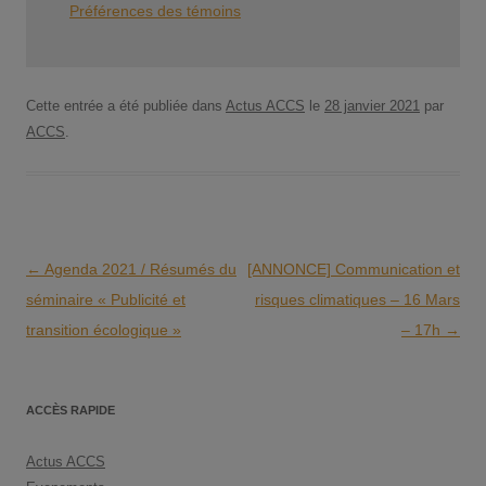
Préférences des témoins
Cette entrée a été publiée dans
Actus ACCS
le
28 janvier 2021
par
ACCS
.
Navigation
←
Agenda 2021 / Résumés du
[ANNONCE] Communication et
des
séminaire « Publicité et
risques climatiques – 16 Mars
articles
transition écologique »
– 17h
→
ACCÈS RAPIDE
Actus ACCS