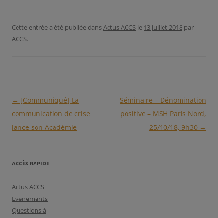
Cette entrée a été publiée dans
Actus ACCS
le
13 juillet 2018
par
ACCS
.
Navigation
←
[Communiqué] La
Séminaire – Dénomination
des
communication de crise
positive – MSH Paris Nord,
articles
lance son Académie
25/10/18, 9h30
→
ACCÈS RAPIDE
Actus ACCS
Evenements
Questions à