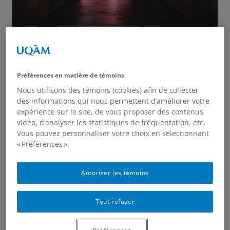
[PROLONGATION] Appel à contribution –
La dénomination positive
Préférences en matière de témoins
Nous utilisons des témoins (cookies) afin de collecter
Appel à contribution.
des informations qui nous permettent d’améliorer votre
expérience sur le site, de vous proposer des contenus
er
1
séminaire de l’ACCS. La dénomination positive
vidéo, d’analyser les statistiques de fréquentation, etc.
Vous pouvez personnaliser votre choix en sélectionnant
Jeudi 25 octobre.
« Préférences ».
Parmi les procédés de la communication sur les sujets
Autoriser les témoins
sensibles, notamment liés aux enjeux environnementaux,
la dénomination positive apparaît souvent comme une
Tout refuser
stratégie classique et indolore de communication. Utilisée
massivement par un certain nombre d’acteurs, elle
consiste en un travail de resémantisation tout comme une