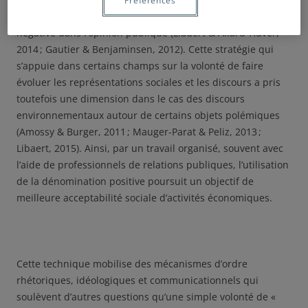
Préférences
entreprise de légitimation d’une activité perçue de manière
négative dans l’opinion publique (Libaert & Allard-Huver,
2014 ; Gautier & Benjaminsen, 2012). Cette stratégie qui
s’appuie dans certains champs sur la volonté de faire
évoluer les représentations sociales et les discours a pris
toutefois une dimension dans le cas des discours
environnementaux autour de certains objets polémiques
(Amossy & Burger, 2011 ; Mauger-Parat & Peliz, 2013 ;
Libaert, 2015). Ainsi, par un travail organisé, souvent avec
l’aide de professionnels de relations publiques, l’utilisation
de la dénomination positive poursuit un objectif de
meilleure acceptabilité sociale d’activités économiques.
Cette technique mobilise des mécanismes d’ordre
rhétoriques, idéologiques et communicationnels qui
soulèvent d’autres questions qu’une simple volonté de «