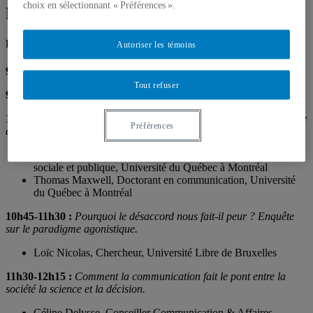
choix en sélectionnant « Préférences ».
MSH Paris Nord, 25 octobre 2018, 9h30
Programme de la matinée :
Autoriser les témoins
9h30-9h45 :
Accueil des participants
Tout refuser
9h45-10h :
Présentation du programme de la matinée
10h-10h45 :
Stratégies de dénomination en confrontation : le cas de
Préférences
controverses
environnementales au Québec.
Olivier Turbide, Professeur, département de communication
sociale et publique, Université du Québec à Montréal
Thomas Maxwell, Doctorant en communication, Université
du Québec à Montréal
10h45-11h30 :
Pourquoi le désaccord nous fait-il peur ? Enquête
sur le paradigme agonistique.
Loïc Nicolas, Chercheur, Université Libre de Bruxelles
11h30-12h15 :
Comment la communication fait le pont entre la
société la science et la décision.
Céline Delysse, Conseiller Communication & Affaires