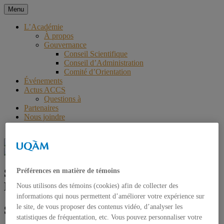
Aller
Menu
au
Académie des Controverses et
contenu
L’Académie
À propos
de la Communication Sensible
Gouvernance
Conseil Scientifique
Conseil d’Administration
Comité d’Orientation
Événements
Actus ACCS
Questions à
Partenaires
Nous joindre
English
Séminaire – Dénomination positive –
Préférences en matière de témoins
MSH Paris Nord, 25/10/18, 9h30
Nous utilisons des témoins (cookies) afin de collecter des
informations qui nous permettent d’améliorer votre expérience sur
le site, de vous proposer des contenus vidéo, d’analyser les
Séminaire sur la Dénomination positive
statistiques de fréquentation, etc. Vous pouvez personnaliser votre