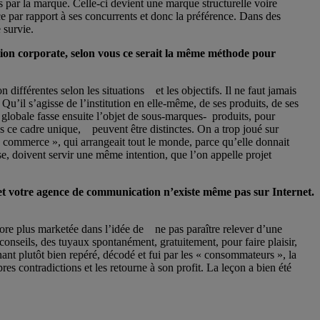
 par la marque. Celle-ci devient une marque structurelle voire
ence par rapport à ses concurrents et donc la préférence. Dans des
 survie.
ion corporate, selon vous ce serait la même méthode pour
différentes selon les situations et les objectifs. Il ne faut jamais
u’il s’agisse de l’institution en elle-même, de ses produits, de ses
globale fasse ensuite l’objet de sous-marques- produits, pour
ns ce cadre unique, peuvent être distinctes. On a trop joué sur
 commerce », qui arrangeait tout le monde, parce qu’elle donnait
se, doivent servir une même intention, que l’on appelle projet
 et votre agence de communication n’existe même pas sur Internet.
core plus marketée dans l’idée de ne pas paraître relever d’une
onseils, des tuyaux spontanément, gratuitement, pour faire plaisir,
nant plutôt bien repéré, décodé et fui par les « consommateurs », la
s contradictions et les retourne à son profit. La leçon a bien été