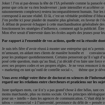
Joker ! J’en ai par-dessus la tête de l’IA présentée comme la panacée e
pense que cela ne va rien bouleverser ; juste intensifier et accélérer c
raisonnements complexes) restera incomparablement humain. Sur les im
correspond à aucune réalité. Et là, c’est un véritable problème d’éd
J’en profite ici pour plaider de manière plus générale, en faveur de 
À défaut de pouvoir échapper à cette marchandisation généralisée des
fonctionnent les stratégies d’influence, comment agit la publicité. Être
Mon rêve serait d’intervenir dans les écoles auprès des jeunes pour le
Par rapport à l’ensemble de vos actions, quelle est la réussite dont
Je suis très fière d’avoir réussi à monter une entreprise qui m’a pe
m’amusant, en aidant mes clients de manière honnête et convaincue … t
pour les pratiquer quotidiennement. Certains penseront qu’il s’agit d’
posé cette question, mais qu’au final, j’ai décidé d’en faire une force 
avec ses propres codes et ses propres règles. Je ne veux renoncer à 
« marketing en tant qu’outil de contrôle social », thème que je dével
Vous avez rédigé votre thèse de doctorat en sciences de l’inform
regard sur les relations entre chercheurs et praticiens sur les su
Juste quelques mots, car il n’y a pas grand’chose à dire hélas, tan
moins marchande, plus ou moins sociale. Or les principes idéologiques,
pour un « intello » dans les agences de communication. C’était déjà l
tabou « commercial » à l’université, persistance du délit de « pensée 