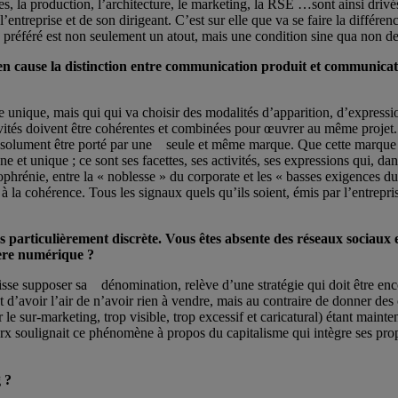
 la production, l’architecture, le marketing, la RSE …sont ainsi drivés
l’entreprise et de son dirigeant. C’est sur elle que va se faire la différ
e préféré est non seulement un atout, mais une condition sine qua non de
en cause la distinction entre communication produit et communicat
unique, mais qui qui va choisir des modalités d’apparition, d’expression 
ivités doivent être cohérentes et combinées pour œuvrer au même projet. Q
 absolument être porté par une seule et même marque. Que cette marque 
t unique ; ce sont ses facettes, ses activités, ses expressions qui, da
rénie, entre la « noblesse » du corporate et les « basses exigences du
 la cohérence. Tous les signaux quels qu’ils soient, émis par l’entrepri
s particulièrement discrète. Vous êtes absente des réseaux sociaux
ère numérique ?
aisse supposer sa dénomination, relève d’une stratégie qui doit être en
avoir l’air de n’avoir rien à vendre, mais au contraire de donner des c
le sur-marketing, trop visible, trop excessif et caricatural) étant mainte
 soulignait ce phénomène à propos du capitalisme qui intègre ses propre
 ?