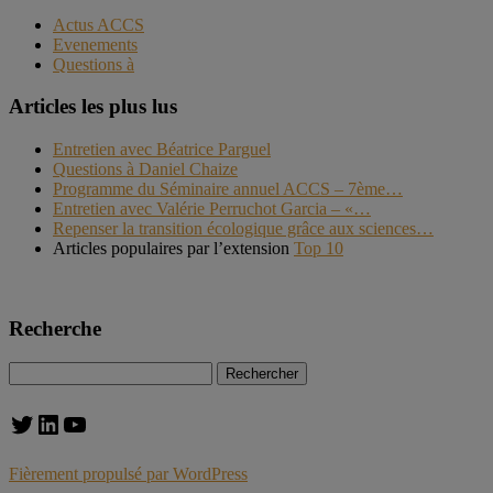
Actus ACCS
Evenements
Questions à
Articles les plus lus
Entretien avec Béatrice Parguel
Questions à Daniel Chaize
Programme du Séminaire annuel ACCS – 7ème…
Entretien avec Valérie Perruchot Garcia – «…
Repenser la transition écologique grâce aux sciences…
Articles populaires par l’extension
Top 10
Recherche
Rechercher :
Twitter
LinkedIn
YouTube
Fièrement propulsé par WordPress