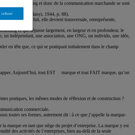
le modèle du marketing et donc de la communication marchande se sont
 refuser
e économique
» (Polanyi, 1944, p. 88).
ien sûr …et de ce fait, elle devient transversale, omniprésente,
randing et qui dépasse largement, en largeur et en profondeur, le
n, un indépendant, une association, une ONG, un individu, une idée,
rder en tête que, ce qui se pratiquait initialement dans le champ
y échapper. Aujourd’hui, tout EST marque et tout FAIT marque, qu’on
mêmes pratiques, les mêmes modes de réflexion et de construction ?
communication commerciale.
ous toutes ses formes, autrement dit : à ce que j’appelle la marque-
er la marque en tant que siège du projet d’entreprise. La marque y est
lité des activités de l’entreprises, bien au-delà de la seule