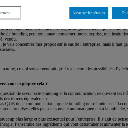
 emprunter la terminologie de Karl Polanyi * : je suis convaincue que 
 et autonomes.
érences
Autoriser les témoins
Tout
iales, ce sont les relations sociales qui sont encastrées dans le systèm
a politique, la vie privée, la culture, le sport, la science, l’économie b
e ou qu’on y résiste.
ne technique bien particulière, d’origine anglo-saxonne, qui se nomme b
 de branding peut tout autant concerner une entreprise, une institutio
gé, vendu.
je vais concentrer mes propos sur le cas de l’entreprise, mais il faut ga
sociales.
e marque, ce qui sous-entendrait qu’il y a encore des possibilités d’
vez-vous expliquer cela ?
a question de savoir si le branding et la communication recouvrent les 
ls des termes équivalents ?
t pas QUE de la communication ; que le branding ne se limite pas à la 
ux entreprises, elles pensent souvent automatiquement à la publicité, s
coup plus large et plus existentiel pour l’entreprise. Il s’agit de pens
ergie, l’ensemble des ingrédients qui vont déterminer et alimenter la tota