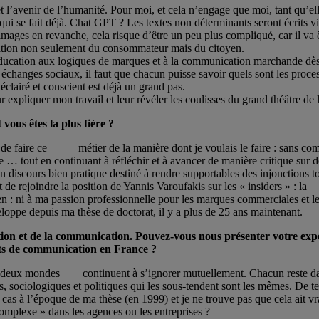
t l’avenir de l’humanité. Pour moi, et cela n’engage que moi, tant qu’el
e qui se fait déjà. Chat GPT ? Les textes non déterminants seront écrits vi
ages en revanche, cela risque d’être un peu plus compliqué, car il va
ucation non seulement du consommateur mais du citoyen.
l’éducation aux logiques de marques et à la communication marchande dès
 échanges sociaux, il faut que chacun puisse savoir quels sont les pro
 éclairé et conscient est déjà un grand pas.
ur expliquer mon travail et leur révéler les coulisses du grand théâtre 
 vous êtes la plus fière ?
rmis de faire ce métier de la manière dont je voulais le faire : sans 
out en continuant à réfléchir et à avancer de manière critique sur des 
un discours bien pratique destiné à rendre supportables des injonctions 
et de rejoindre la position de Yannis Varoufakis sur les « insiders » : la
rien : ni à ma passion professionnelle pour les marques commerciales e
oppe depuis ma thèse de doctorat, il y a plus de 25 ans maintenant.
ation et de la communication. Pouvez-vous nous présenter votre exp
jets de communication en France ?
t ces deux mondes continuent à s’ignorer mutuellement. Chacun reste d
 sociologiques et politiques qui les sous-tendent sont les mêmes. De te
e cas à l’époque de ma thèse (en 1999) et je ne trouve pas que cela ait
complexe » dans les agences ou les entreprises ?