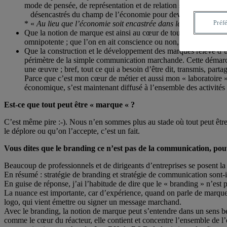
mode de pensée, de représentation et de relation sociale. Pour
désencastrés du champ de l’économie pour devenir dominants
Préf
* «
Au lieu que l’économie soit encastrée dans les relations soc
Que la notion de marque est ainsi au cœur de tous les débats sur l
omnipotente ; que l’on en ait conscience ou non, qu’on le veuill
Que la construction et le développement des marques relève d’u
périmètre de la simple communication marchande. Cette démarche
une œuvre ; bref, tout ce qui a besoin d’être dit, transmis, parta
Parce que c’est mon cœur de métier et aussi mon « laboratoire », 
économique, s’est maintenant diffusé à l’ensemble des activités 
Est-ce que tout peut être « marque « ?
C’est même pire :-). Nous n’en sommes plus au stade où tout peut êtr
le déplore ou qu’on l’accepte, c’est un fait.
Vous dites que le branding ce n’est pas de la communication, pou
Beaucoup de professionnels et de dirigeants d’entreprises se posent l
En résumé : stratégie de branding et stratégie de communication sont-i
En guise de réponse, j’ai l’habitude de dire que le « branding » n’es
La nuance est importante, car d’expérience, quand on parle de marque a
logo, qui vient émettre ou signer un message marchand.
Avec le branding, la notion de marque peut s’entendre dans un sens beau
comme le cœur du réacteur, elle contient et concentre l’ensemble de l’én