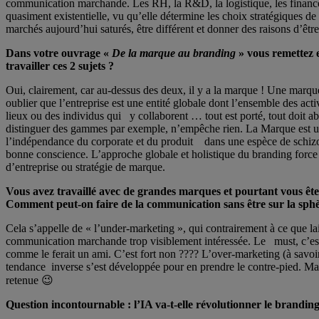
communication marchande. Les RH, la R&D, la logistique, les finances,
quasiment existentielle, vu qu’elle détermine les choix stratégiques de 
marchés aujourd’hui saturés, être différent et donner des raisons d’êtr
Dans votre ouvrage «
De la marque au branding
» vous remettez 
travailler ces 2 sujets ?
Oui, clairement, car au-dessus des deux, il y a la marque ! Une marque 
oublier que l’entreprise est une entité globale dont l’ensemble des act
lieux ou des individus qui y collaborent … tout est porté, tout doit
distinguer des gammes par exemple, n’empêche rien. La Marque est une e
l’indépendance du corporate et du produit dans une espèce de schizoph
bonne conscience. L’approche globale et holistique du branding force à
d’entreprise ou stratégie de marque.
Vous avez travaillé avec de grandes marques et pourtant vous ête
Comment peut-on faire de la communication sans être sur la sph
Cela s’appelle de « l’under-marketing », qui contrairement à ce que l
communication marchande trop visiblement intéressée. Le must, c’est d’
comme le ferait un ami. C’est fort non ???? L’over-marketing (à savoir 
tendance inverse s’est développée pour en prendre le contre-pied. Marx
retenue 😉
Question incontournable : l’IA va-t-elle révolutionner le branding