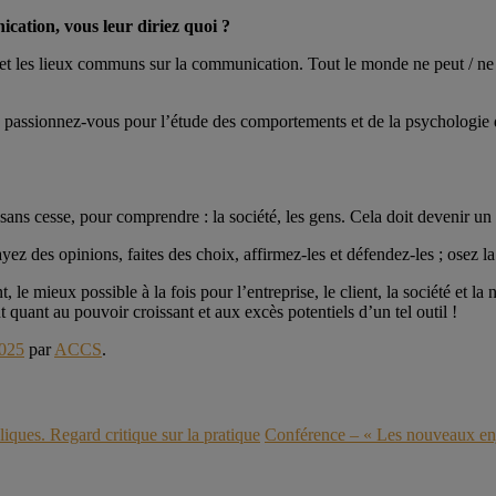
cation, vous leur diriez quoi ?
s et les lieux communs sur la communication. Tout le monde ne peut / ne 
s, passionnez-vous pour l’étude des comportements et de la psychologi
 sans cesse, pour comprendre : la société, les gens. Cela doit devenir un
 des opinions, faites des choix, affirmez-les et défendez-les ; osez la n
, le mieux possible à la fois pour l’entreprise, le client, la société et l
t quant au pouvoir croissant et aux excès potentiels d’un tel outil !
2025
par
ACCS
.
iques. Regard critique sur la pratique
Conférence – « Les nouveaux en