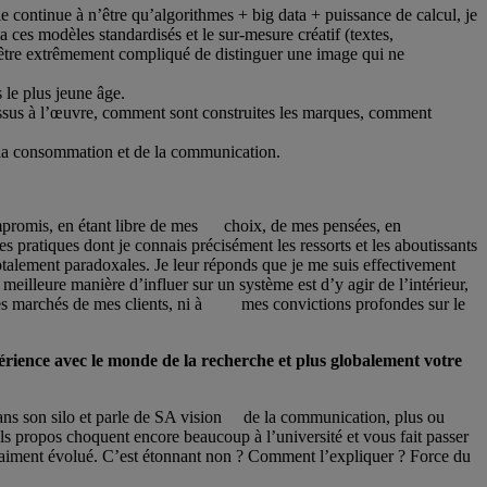
le continue à n’être qu’algorithmes + big data + puissance de calcul, je
a ces modèles standardisés et le sur-mesure créatif (textes,
 être extrêmement compliqué de distinguer une image qui ne
 le plus jeune âge.
cessus à l’œuvre, comment sont construites les marques, comment
de la consommation et de la communication.
compromis, en étant libre de mes choix, de mes pensées, en
pratiques dont je connais précisément les ressorts et les aboutissants
totalement paradoxales. Je leur réponds que je me suis effectivement
 meilleure manière d’influer sur un système est d’y agir de l’intérieur,
t les marchés de mes clients, ni à mes convictions profondes sur le
érience avec le monde de la recherche et plus globalement votre
ans son silo et parle de SA vision de la communication, plus ou
ls propos choquent encore beaucoup à l’université et vous fait passer
 vraiment évolué. C’est étonnant non ? Comment l’expliquer ? Force du