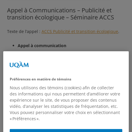
Appel à Communications – Publicité et
transition écologique – Séminaire ACCS
Texte de l’appel :
ACCS Publicité et transition écologique
.
Appel à communication
ème
La critique publicitaire est née au milieu du 19
siècle,
peu de temps après l’apparition des premières annonces
dans la presse (1836). Elle s’est progressivement
Préférences en matière de témoins
transformée et l’on peut aujourd’hui délimiter trois
Nous utilisons des témoins (cookies) afin de collecter
périodes majeures.
des informations qui nous permettent d’améliorer votre
expérience sur le site, de vous proposer des contenus
D’abord une critique portant sur « l’abêtissement »
vidéo, d’analyser les statistiques de fréquentation, etc.
publicitaire, celle-ci était essentiellement relayée par des
Vous pouvez personnaliser votre choix en sélectionnant
écrivains comme Paul Valéry, René Etiemble ou Georges
« Préférences ».
Duhamel et visait le langage de la publicité.