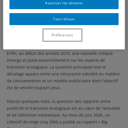
Autoriser les témoins
La critique a ensuite évolué pour se focaliser sur l’intrusion
publicitaire. Il s’agit, en premier lieu, de dénoncer la
présence jugée excessive des panneaux publicitaires dans
Tout refuser
les paysages et l’espace public puis, dans un second
temps, de critiquer l’explosion du digital et des publicités
Préférences
numériques.
Enfin, au début des années 2010, une nouvelle critique
émerge et porte essentiellement sur les aspects de
transition écologique. La question principale vise le
décalage apparu entre une nécessaire sobriété en matière
de consommation et un modèle publicitaire dont l’objectif
est de vendre toujours plus.
Depuis quelques mois, la question des rapports entre
publicité et transition écologique est au cœur de l’actualité
et de l’attention médiatique. Au mois de juin 2020, un
collectif de vingt-cinq ONG a publié un rapport « Big