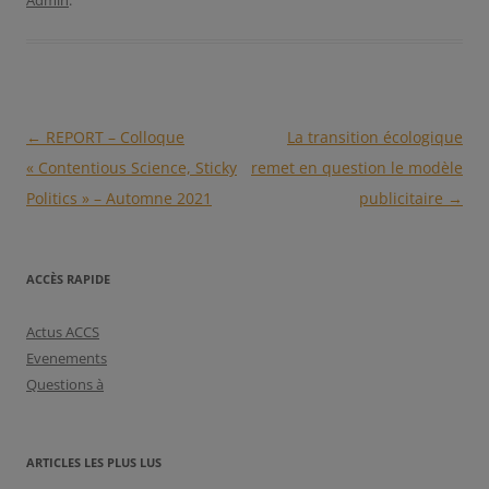
Admin
.
Navigation
←
REPORT – Colloque
La transition écologique
des
« Contentious Science, Sticky
remet en question le modèle
articles
Politics » – Automne 2021
publicitaire
→
ACCÈS RAPIDE
Actus ACCS
Evenements
Questions à
ARTICLES LES PLUS LUS