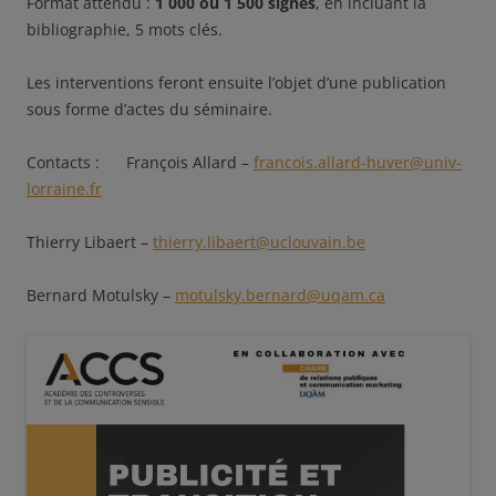
Format attendu :
1 000 ou 1 500 signes
, en incluant la
bibliographie, 5 mots clés.
Les interventions feront ensuite l’objet d’une publication
sous forme d’actes du séminaire.
Contacts : François Allard –
francois.allard-huver@univ-
lorraine.fr
Thierry Libaert –
thierry.libaert@uclouvain.be
Bernard Motulsky –
motulsky.bernard@uqam.ca