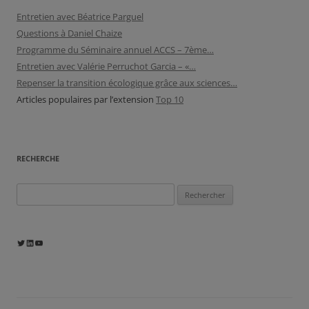
Entretien avec Béatrice Parguel
Questions à Daniel Chaize
Programme du Séminaire annuel ACCS – 7ème…
Entretien avec Valérie Perruchot Garcia – «…
Repenser la transition écologique grâce aux sciences…
Articles populaires par l’extension
Top 10
RECHERCHE
Rechercher :
Twitter
LinkedIn
YouTube