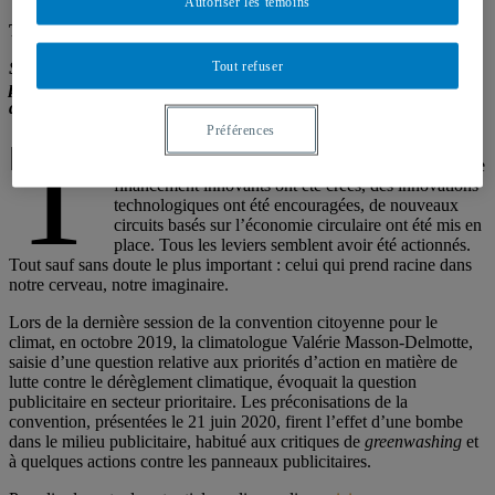
Autoriser les témoins
Thierry Libaert
Tout refuser
Si elle opère sa révolution, la publicité peut constituer, de par son
poids sur les imaginaires, un levier majeur dans la lutte contre le
dérèglement climatique, estime l’universitaire.
T
Préférences
out, ou presque, aura été essayé en matière de lutte
contre le dérèglement climatique. Des mécanismes de
financement innovants ont été créés, des innovations
technologiques ont été encouragées, de nouveaux
circuits basés sur l’économie circulaire ont été mis en
place. Tous les leviers semblent avoir été actionnés.
Tout sauf sans doute le plus important : celui qui prend racine dans
notre cerveau, notre imaginaire.
Lors de la dernière session de la convention citoyenne pour le
climat, en octobre 2019, la climatologue Valérie Masson-Delmotte,
saisie d’une question relative aux priorités d’action en matière de
lutte contre le dérèglement climatique, évoquait la question
publicitaire en secteur prioritaire. Les préconisations de la
convention, présentées le 21 juin 2020, firent l’effet d’une bombe
dans le milieu publicitaire, habitué aux critiques de
greenwashing
et
à quelques actions contre les panneaux publicitaires.