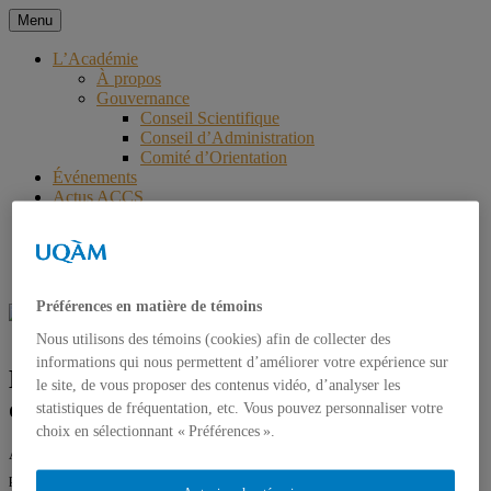
Aller
Menu
au
Académie des Controverses et
contenu
L’Académie
À propos
de la Communication Sensible
Gouvernance
Conseil Scientifique
Conseil d’Administration
Comité d’Orientation
Événements
Actus ACCS
Questions à
Partenaires
Nous joindre
English
Préférences en matière de témoins
Nous utilisons des témoins (cookies) afin de collecter des
informations qui nous permettent d’améliorer votre expérience sur
La transition écologique remet en
le site, de vous proposer des contenus vidéo, d’analyser les
question le modèle publicitaire
statistiques de fréquentation, etc. Vous pouvez personnaliser votre
choix en sélectionnant « Préférences ».
Article paru dans l’édition du 25 août 2020 du journal
Le Mond
e que vous
pouvez consulter en cliquant
ici