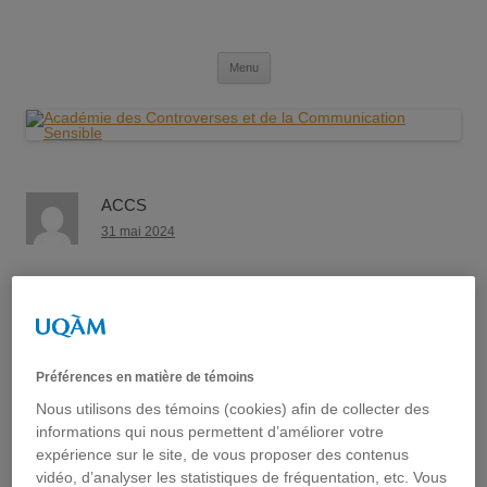
Aller
au
Académie des Controverses et de la
contenu
Communication Sensible
Menu
ACCS
31 mai 2024
La
Société québécoise des professionnels en relations
publiques (SQPRP)
, une association regroupant des
spécialistes en communication et en relations publiques depuis
1984, a tenu son Gala annuel de remise des Prix d’excellence
Préférences en matière de témoins
le 29 mai dernier au Cabaret du Casino de Montréal. Cet
Nous utilisons des témoins (cookies) afin de collecter des
événement prestigieux a mis à l’honneur les projets de
informations qui nous permettent d’améliorer votre
communication les plus inspirants au Québec ainsi que les
expérience sur le site, de vous proposer des contenus
professionnels qui les ont réalisés.
vidéo, d’analyser les statistiques de fréquentation, etc. Vous