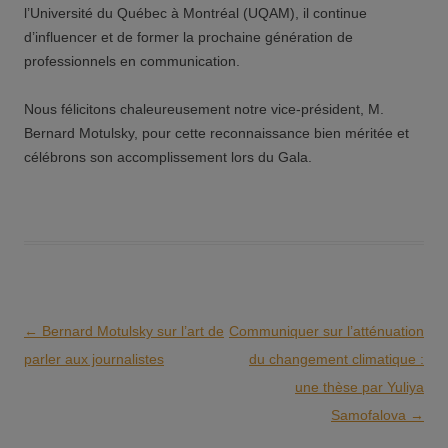
l’Université du Québec à Montréal (UQAM), il continue
d’influencer et de former la prochaine génération de
professionnels en communication.
Nous félicitons chaleureusement notre vice-président, M.
Bernard Motulsky, pour cette reconnaissance bien méritée et
célébrons son accomplissement lors du Gala.
Navigation
←
Bernard Motulsky sur l’art de
Communiquer sur l’atténuation
des
parler aux journalistes
du changement climatique :
articles
une thèse par Yuliya
Samofalova
→